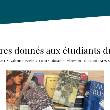
vres donnés aux étudiants 
2024
Valentin Gasselin
Culture
,
Education
,
Evénement
,
Exposition
,
Livres
,
S