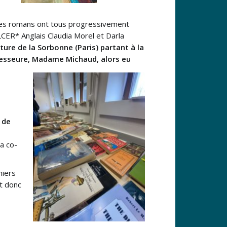
 les romans ont tous progressivement
LCER* Anglais Claudia Morel et Darla
ture de la Sorbonne (Paris) partant à la
esseure, Madame Michaud, alors eu
 de
la co-
niers
st donc
s