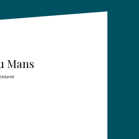
du Mans
olidarité