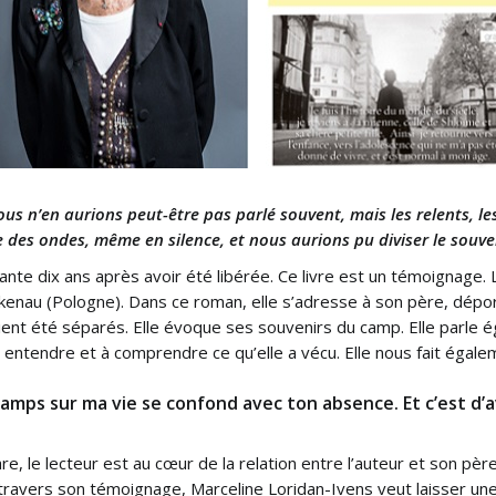
us n’en aurions peut-être pas parlé souvent, mais les relents, les
es ondes, même en silence, et nous aurions pu diviser le souve
ante dix ans après avoir été libérée. Ce livre est un témoignage.
nau (Pologne). Dans ce roman, elle s’adresse à son père, déport
s aient été séparés. Elle évoque ses souvenirs du camp. Elle parl
s à entendre et à comprendre ce qu’elle a vécu. Elle nous fait éga
 camps sur ma vie se confond avec ton absence.
Et c’est d’
re, le lecteur est au cœur de la relation entre l’auteur et son pèr
travers son témoignage, Marceline Loridan-Ivens veut laisser une