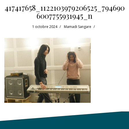
417417658_1122103979206525_794690
6007755931945_n
1 octobre 2024
Mamadi Sangare