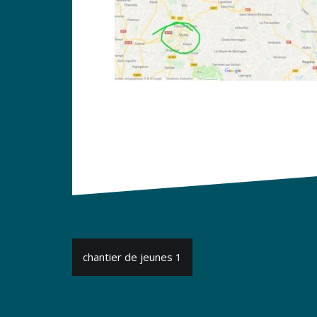
Navigation
chantier de jeunes 1
de
l’article