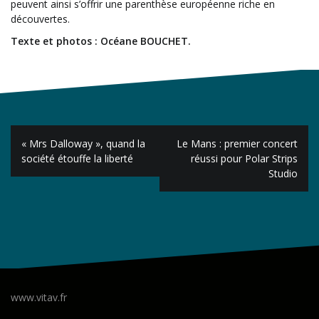
peuvent ainsi s’offrir une parenthèse européenne riche en
découvertes.
Texte et photos : Océane BOUCHET.
Navigation
« Mrs Dalloway », quand la
Le Mans : premier concert
de
société étouffe la liberté
réussi pour Polar Strips
Studio
l’article
www.vitav.fr