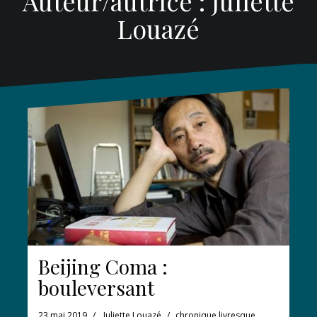
Auteur/autrice :
Juliette
Louazé
Beijing Coma :
bouleversant
23 mai 2019
Juliette Louazé
chronique livresque