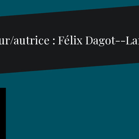
ur/autrice :
Félix Dagot--La