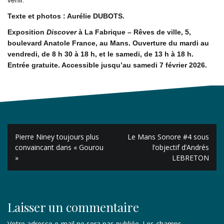
Texte et photos : Aurélie DUBOTS.
Exposition
Discover
à La Fabrique – Rêves de ville, 5,
boulevard Anatole France, au Mans. Ouverture du mardi au
vendredi, de 8 h 30 à 18 h, et le samedi, de 13 h à 18 h.
Entrée gratuite. Accessible jusqu’au samedi 7 février 2026.
Navigation
Pierre Niney toujours plus
Le Mans Sonore #4 sous
de
convaincant dans « Gourou
l’objectif d’Andrés
»
LEBRETON
l’article
Laisser un commentaire
Votre adresse e-mail ne sera pas publiée.
Les champs