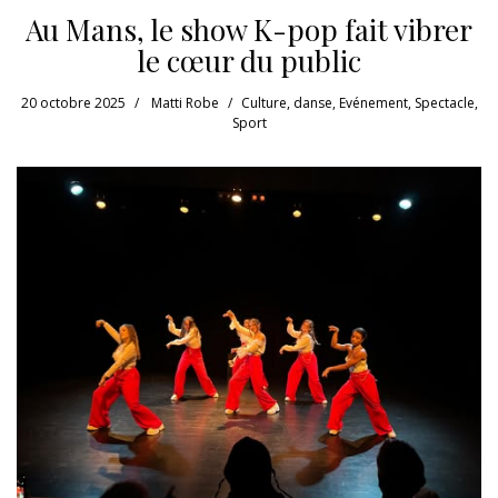
Au Mans, le show K-pop fait vibrer
le cœur du public
20 octobre 2025
Matti Robe
Culture
,
danse
,
Evénement
,
Spectacle
,
Sport