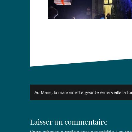
Navigation
Au Mans, la marionnette géante émerveille la fo
de
l’article
Laisser un commentaire
Votre adresse e-mail ne sera pas publiée.
Les cha