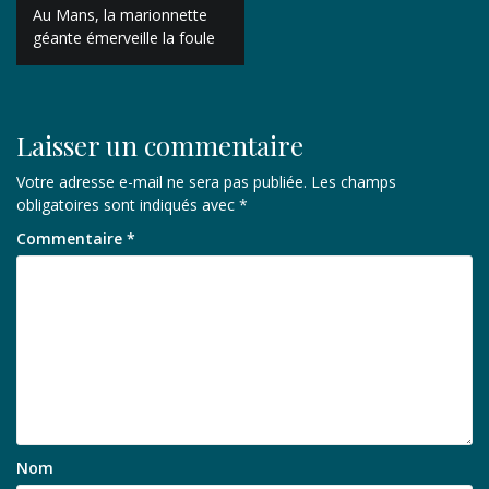
Navigation
Au Mans, la marionnette
de
géante émerveille la foule
l’article
Laisser un commentaire
Votre adresse e-mail ne sera pas publiée.
Les champs
obligatoires sont indiqués avec
*
Commentaire
*
Nom