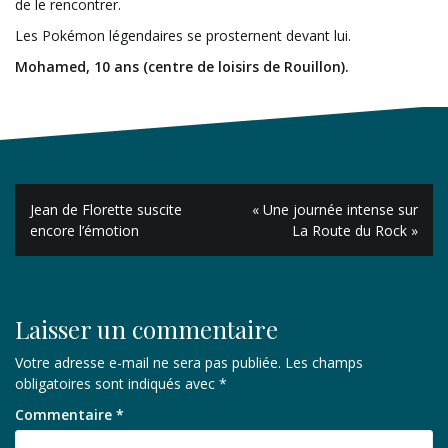
de le rencontrer.
Les Pokémon légendaires se prosternent devant lui.
Mohamed, 10 ans (centre de loisirs de Rouillon).
Navigation
Jean de Florette suscite
« Une journée intense sur
de
encore l’émotion
La Route du Rock »
l’article
Laisser un commentaire
Votre adresse e-mail ne sera pas publiée.
Les champs
obligatoires sont indiqués avec
*
Commentaire
*