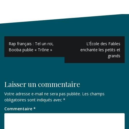
Navigation
Rap français : Tel un roi,
L’École des Fables
de
Booba publie « Trône »
enchante les petits et
grands
l’article
Laisser un commentaire
Votre adresse e-mail ne sera pas publiée.
Les champs
obligatoires sont indiqués avec
*
Commentaire
*