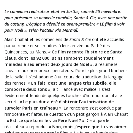
Le comédien-réalisateur était en Sarthe, samedi 25 novembre,
pour présenter sa nouvelle comédie, Santa & Cie, avec une partie
du casting. L’équipe a dévoilé en avant-première « LE film à voir
pour Noël », selon l’acteur Pio Marmaï.
Alain Chabat et les comédiens de
Santa & Cie
ont été accueillis
par un renne et ses maîtres à leur arrivée au Pathé des
Quinconces, au Mans.
« Ce film raconte l’histoire de Santa
Claus, dont les 92 000 lutins tombent soudainement
malades à seulement deux jours de Noël »
, a résumé le
cinéaste aux nombreux spectateurs. Pour le plus grand bonheur
de la salle, il s’est adonné à un cours de traduction du langage
des rennes.
« En fait, c’est une langue très subtile, elle
comporte deux sons »
, a-t-il lancé avec malice. Il s’est
évidemment fendu de quelques touches d’humour dont il a le
secret :
« Le plus dur a été d’obtenir l’autorisation de
survoler Paris en traîneau »
. La rencontre s’est conclue par
l’innocente et flatteuse question d’un petit garçon à Alain Chabat
:
« Est-ce que tu es le vrai Père Noël ? »
. Ce à quoi le
réalisateur a répondu :
« Non, mais j’espère que tu vas aimer
celui que tu verras dans le film. »
La joyeuse bande s’est