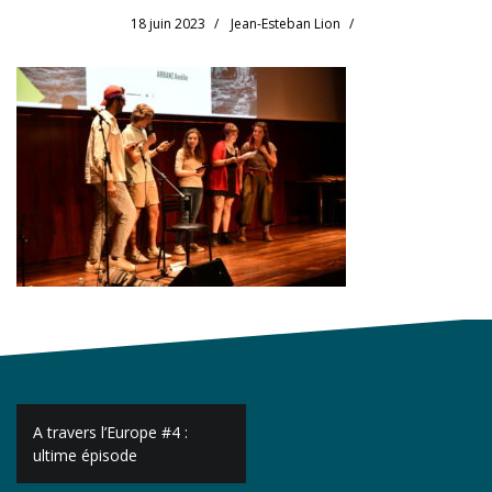
18 juin 2023
Jean-Esteban Lion
Navigation
A travers l’Europe #4 :
de
ultime épisode