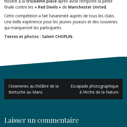
hissent à la
troisième place
après avoir remporté la petite
finale contre les
« Red Devils »
de
Manchester United
.
Cette compétition a fait l’unanimité auprès de tous les clubs.
Une belle expérience pour les jeunes joueurs et des souvenirs
qui marqueront les participants.
Textes et photos : Salem CHOPLIN.
Navigation
Clowneries au théâtre de la
Escapade photographique
de
Bertoche au Mans
à l’Arche de la Nature
l’article
Laisser un commentaire