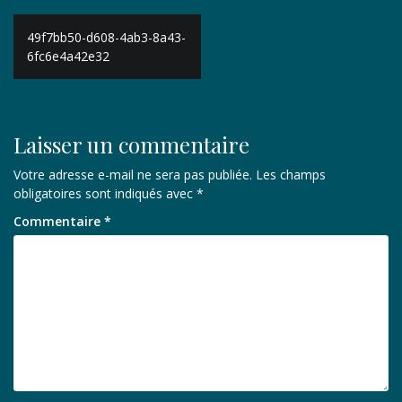
Navigation
49f7bb50-d608-4ab3-8a43-
de
6fc6e4a42e32
l’article
Laisser un commentaire
Votre adresse e-mail ne sera pas publiée.
Les champs
obligatoires sont indiqués avec
*
Commentaire
*