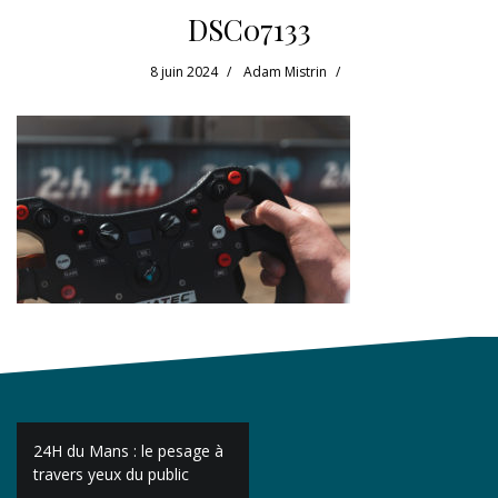
DSC07133
8 juin 2024
Adam Mistrin
Navigation
24H du Mans : le pesage à
de
travers yeux du public