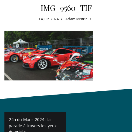
IMG_9560_TIF
14 juin 2024
Adam Mistrin
Navigation
24h du Mans 2024 : la
de
parade à travers les yeux
du public