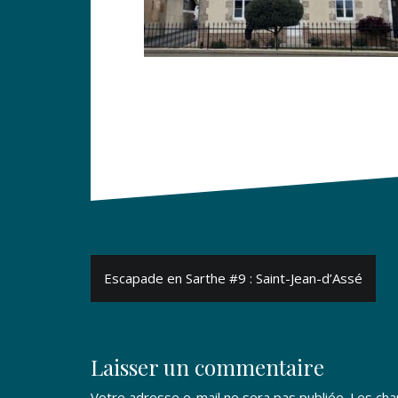
Navigation
­Escapade en Sarthe #9 : Saint-Jean-d’Assé
de
l’article
Laisser un commentaire
Votre adresse e-mail ne sera pas publiée.
Les cha