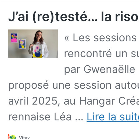
J’ai (re)testé… la ri
« Les sessions
rencontré un suc
par Gwenaëlle 
proposé une session autou
avril 2025, au Hangar Créa
rennaise Léa …
Lire la sui
Vitav